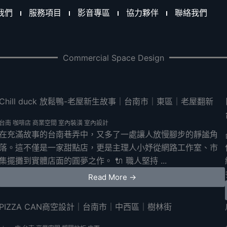
我們
服務項目
影音專區
協力夥伴
聯絡我們
Commercial Space Design
Chill duck 放鬆鴨-老屋新生故事｜台南市｜東區｜老屋翻新
台南
咖啡店
商業空間
室內裝潢
室內設計
在充滿故事的台南巷弄中，又多了一處讓人放慢腳步的靜謐角
落。這不僅是一家甜點店，更是主理人小妤從網路工作室、市
集擺攤到實體店面的圓夢之作。 🔌 職人堅持 ...
Read More →
PIZZA CAN商空設計｜台南市｜中西區｜樹林街