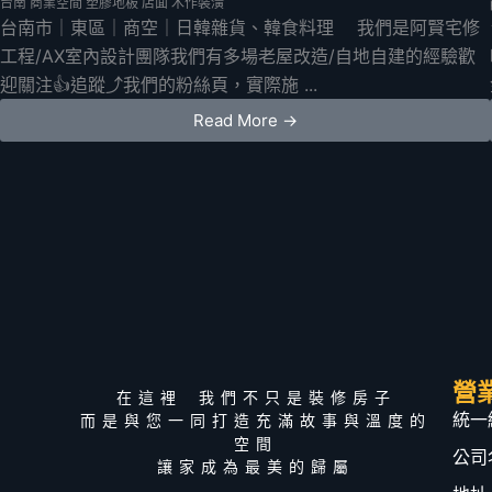
台南
商業空間
塑膠地板
店面
木作裝潢
台南市｜東區｜商空｜日韓雜貨、韓食料理 我們是阿賢宅修
工程/AX室內設計團隊我們有多場老屋改造/自地自建的經驗歡
迎關注👍追蹤⤴️我們的粉絲頁，實際施 ...
Read More →
營
在這裡 我們不只是裝修房子
統一編
而是與您一同打造充滿故事與溫度的
空間
公司
讓家成為最美的歸屬