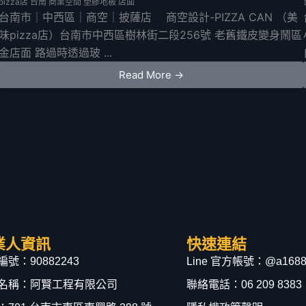
pizza店
台南
商業空間
塑膠地板
店面
台南市｜中西區｜商空｜披薩店 商空設計-PIZZA CAN （美
味pizza店）台南市中西區樹林街二段256號 老舊鐵皮變身鬧區
金店面 路過時透過玻 ...
Read More →
業人資訊
快速連結
號：90882243
Line 官方帳號：@a1688
名稱：阿賢工程有限公司
聯絡電話：06 209 8383