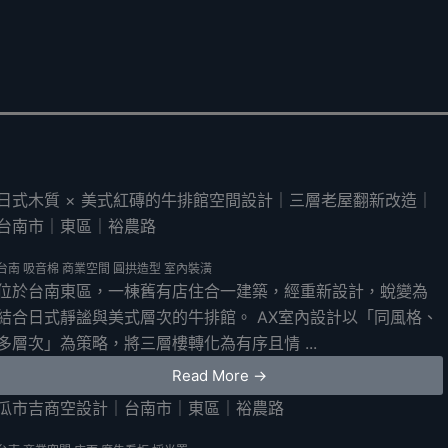
日式木質 × 美式紅磚的牛排館空間設計｜三層老屋翻新改造｜
台南市｜東區｜裕農路
台南
吸音棉
商業空間
圓拱造型
室內裝潢
位於台南東區，一棟舊有店住合一建築，經重新設計，蛻變為
結合日式靜謐與美式層次的牛排館。 AX室內設計以「同風格、
多層次」為策略，將三層樓轉化為有序且情 ...
Read More →
瓜市吉商空設計｜台南市｜東區｜裕農路