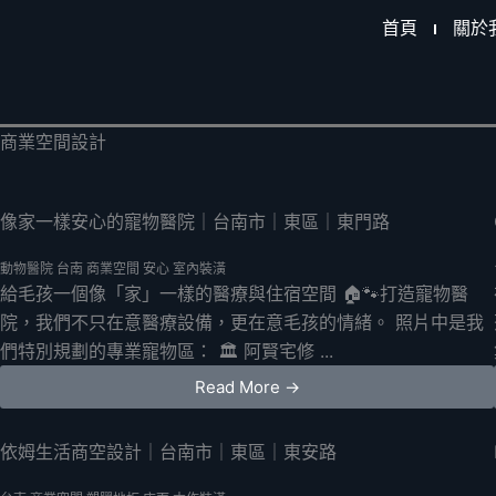
跳
首頁
關於
至
主
要
內
商業空間設計
容
像家一樣安心的寵物醫院｜台南市｜東區｜東門路
動物醫院
台南
商業空間
安心
室內裝潢
給毛孩一個像「家」一樣的醫療與住宿空間 🏠🐾打造寵物醫
院，我們不只在意醫療設備，更在意毛孩的情緒。 照片中是我
們特別規劃的專業寵物區： 🏛️ 阿賢宅修 ...
Read More →
依姆生活商空設計｜台南市｜東區｜東安路