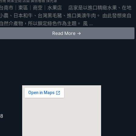
台南
商業空間
店面
廣告看板
採光罩
台南市｜東區｜商空｜水果店 店家是以進口精緻水果、在地
小農、日本和牛、台灣黑毛豬、進口美澳牛肉。 由此發想來自
自然介產物，所以鎖定綠色作為主題。 風 ...
Read More →
8