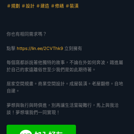
＃規劃 ＃設計 ＃建造 ＃修繕 ＃裝潢
你也有相同需求嗎？
點擊
https://lin.ee/2CVThk9
立刻擁有
每個窩都訴說著他獨特的故事，不論在外如何奔波，踏進屬
於自己的家遠離俗世至少我們是如此期待著。
居家空間規畫。商業空間設計。成屋裝潢。老屋翻修。自地
自建。
夢想與執行與時俱進，別再讓生活窒礙難行，馬上與我洽
談！夢想壤我們一同實現！