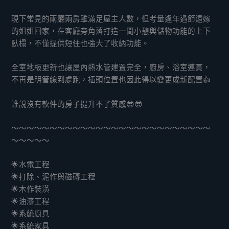
現下常見的兩廳兩房雖滿足屋主人數，但考量逢年過節遠嫁
的姐姐回家，在客廳旁角落打造一間小憩與儲物功能的上下
臥榻，不僅提供短住也強大了收納功能。
全室地板更新也讓屋內熱水管建置完全，廚房、浴室連貫，
不再是明管線到處跑，插頭位置也因此得以變更成新配置👍
誰說沒有軟件的房子提升不了質感😎😎
～～～～～～～～～～～～～～～～～～～～～～～～～～
～～～～～
🌟水電工程
🌟打除、泥作與磁磚工程
🌟木作裝潢
🌟油漆工程
🌟系統廚具
🌟系統家具