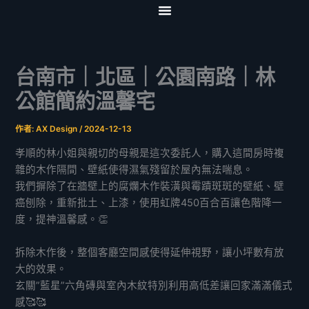
跳
至
首頁
關於我們
服務項目
影音專區
協力夥伴
聯絡我們
主
要
台南市｜北區｜公園南路｜林
內
容
公館簡約溫馨宅
作者:
AX Design
/
2024-12-13
孝順的林小姐與親切的母親是這次委託人，購入這間房時複
雜的木作隔間、壁紙使得濕氣殘留於屋內無法喘息。
我們摒除了在牆壁上的腐爛木作裝潢與霉蹟斑斑的壁紙、壁
癌刨除，重新批土、上漆，使用虹牌450百合百讓色階降一
度，提神溫馨感。👏
拆除木作後，整個客廳空間感使得延伸視野，讓小坪數有放
大的效果。
玄關”藍星”六角磚與室內木紋特別利用高低差讓回家滿滿儀式
感🥰🥰