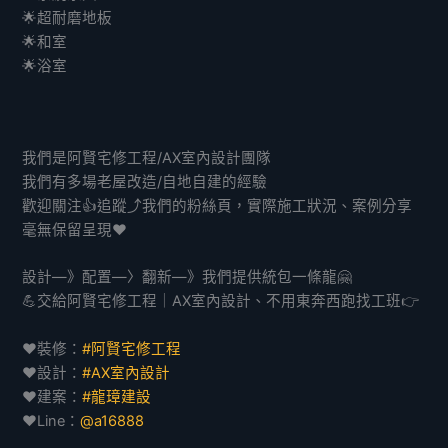
🌟超耐磨地板
🌟和室
🌟浴室
我們是阿賢宅修工程/AX室內設計團隊
我們有多場老屋改造/自地自建的經驗
歡迎關注👍追蹤⤴️我們的粉絲頁，實際施工狀況、案例分享
毫無保留呈現❤️
設計—》配置—〉翻新—》我們提供統包一條龍🤗
💪交給阿賢宅修工程｜AX室內設計、不用東奔西跑找工班👉
❤️裝修：
#阿賢宅修工程
❤️設計：
#AX室內設計
❤️建案：
#龍璋建設
❤️Line：
@a16888