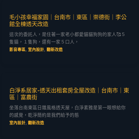
毛小孩幸福家園｜台南市｜東區｜崇德街｜李公
館全棟透天改造
這次的委託人，是住著一家老小都愛貓貓狗狗的家人🥰５
隻貓，１隻狗，還有一家５口人，
,
,
影音專區
室內設計
翻新改造
白淨系居家-透天出租套房全屋改造｜台南市｜東
區｜富農街
坐落台南東區日雜風格透天屋，白淨素雅是第一眼想給你
的感覺，乾淨簡約是我們給予的態
,
室內設計
翻新改造