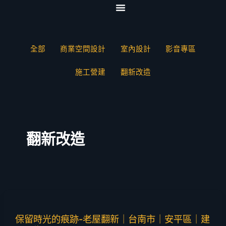
跳
Filter
至
posts
首頁
關於我們
服務項目
影音專區
協力夥伴
聯絡我們
主
by
要
category
全部
商業空間設計
室內設計
影音專區
內
容
施工營建
翻新改造
翻新改造
保留時光的痕跡-老屋翻新｜台南市｜安平區｜建