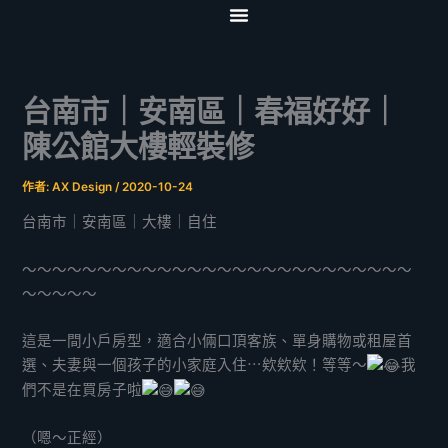
跳
至
首頁
關於我們
服務項目
影音專區
協力夥伴
聯絡我們
主
要
台南市｜安南區｜春福好好｜
內
容
陳公館大樓輕裝修
作者:
AX Design
/
2020-10-24
台南市｜安南區｜大樓｜自住
～～～～～～～～～～～～～～～～～～～～～～～～～～
～～～～～
這是一間小戶房型，適合小倆口頂客族、單身購物或租屋首
選、夫妻與一個孩子的小家庭入住⋯欸欸欸！等等～
我
們不是在買房子啦
（嗯～正經）