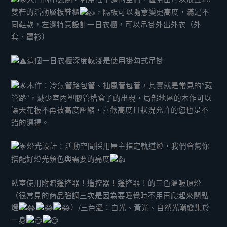
雙鞋的活動層板鞋櫃
，隔板可以隨意變更高度，滿足不
同鞋款，左邊特意設計一日衣櫃，可以吊掛外出外衣（外
套、罩衫）
這個一日衣櫃深度較淺是使用掛勾式吊掛
木作：冷氣管路包管、抽風管包管，其實就是常見的”藏
管路”，減少室內塑膠管槽盒子的出現，局部地區的木作可以
讓天花板不再被高度壓縮，喜歡高度且狀況允許的您也是不
錯的選擇。
燈光設計：活動空間採用屋主指定軌道燈，我們會幫你
搭配好燈光顏色與需要的亮度
臥室使用附贈遙控器！遙控器！遙控器！的三色溫吸頂燈
（很常見的商品強調三次是因為要睡覺時不用再爬起來關點
燈
）/三色溫：白光、黃光、自然光漸變集於
一身