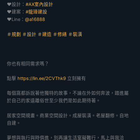
❤️設計：
#AX室內設計
❤️建案：
#龍璋建設
❤️Line：
@a16888
＃規劃 ＃設計 ＃建造 ＃修繕 ＃裝潢
你也有相同需求嗎？
點擊
https://lin.ee/2CVThk9
立刻擁有
每個窩都訴說著他獨特的故事，不論在外如何奔波，踏進屬
於自己的家遠離俗世至少我們是如此期待著。
居家空間規畫。商業空間設計。成屋裝潢。老屋翻修。自地
自建。
夢想與執行與時俱進，別再讓生活窒礙難行，馬上與我洽