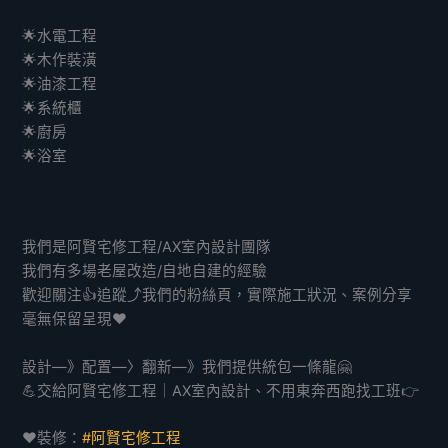
🌟水電工程
🌟木作裝潢
🌟油漆工程
🌟系統櫃
🌟廚房
🌟浴室
我們是阿賢宅修工程/AX室內設計團隊
我們有多場老屋改造/自地自建的經驗
歡迎關注👍追蹤⤴️我們的粉絲頁，實際施工狀況、案例分享
毫無保留呈現❤️
設計—》配置—〉翻新—》我們提供統包一條龍🤗
💪交給阿賢宅修工程｜AX室內設計、不用東奔西跑找工班👉
❤️裝修：
#阿賢宅修工程