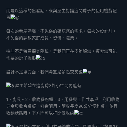
而是以這樣的出發點，來與屋主討論這間房子的使用機能配
置
每次的看屋勘場，不免俗的確認您的需求，每次的設計前，
不免俗的請教家庭成員、習慣、職業。
這些不是特意探究隱私，是我們正在多瞭解您，摸索您可能
需要的房子雛形
設計不是單方面，我們希望是多點交叉線
屋主希望在這廚房3坪小空間內能有
1、廚具。2、收納餐廚櫃。3、用餐與工作共享桌。利用收納
五金與收合桌板，打造隨用、隨收長度90公分便利桌，並且
收納狀態時，下方門可以打開做收納
入門的小玄關，利用柱子邊的空間，區隔出可以放置28