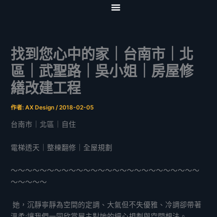
跳
至
首頁
關於我們
服務項目
影音專區
協力夥伴
聯絡我們
主
要
找到您心中的家｜台南市｜北
內
容
區｜武聖路｜吳小姐｜房屋修
繕改建工程
作者:
AX Design
/
2018-02-05
台南市｜北區｜自住
電梯透天｜整棟翻修｜全屋規劃
～～～～～～～～～～～～～～～～～～～～～～～～～～
～～～～～
她，沉靜寧靜為空間的定調、大氣但不失優雅、冷調卻帶著
溫柔;讓我們一同欣賞屋主對她的細心規劃與空間想法。