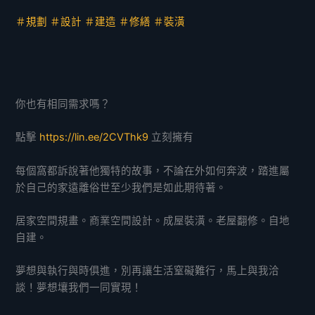
＃規劃 ＃設計 ＃建造 ＃修繕 ＃裝潢
你也有相同需求嗎？
點擊
https://lin.ee/2CVThk9
立刻擁有
每個窩都訴說著他獨特的故事，不論在外如何奔波，踏進屬
於自己的家遠離俗世至少我們是如此期待著。
居家空間規畫。商業空間設計。成屋裝潢。老屋翻修。自地
自建。
夢想與執行與時俱進，別再讓生活窒礙難行，馬上與我洽
談！夢想壤我們一同實現！