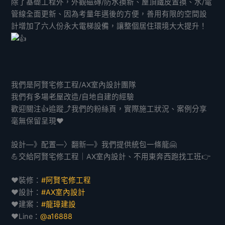
除了基礎工程外，外觀磁磚/防水換新、屋頂鐵皮置換、水/電
管線全面更新、因為考量年邁後的方便，善用有限的空間設
計增加了六人份永大電梯設備，讓整個居住環境大大提升！
我們是阿賢宅修工程/AX室內設計團隊
我們有多場老屋改造/自地自建的經驗
歡迎關注👍追蹤⤴️我們的粉絲頁，實際施工狀況、案例分享
毫無保留呈現❤️
設計—》配置—〉翻新—》我們提供統包一條龍🤗
💪交給阿賢宅修工程｜AX室內設計、不用東奔西跑找工班👉
❤️裝修：
#阿賢宅修工程
❤️設計：
#AX室內設計
❤️建案：
#龍璋建設
❤️Line：
@a16888