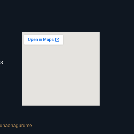
8
unaonagurume