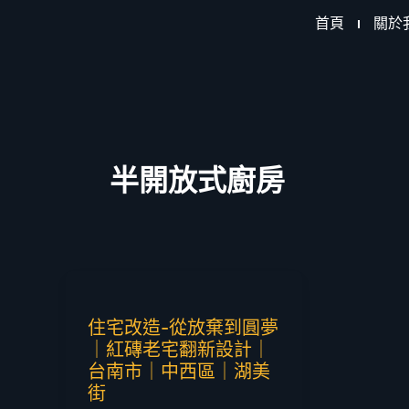
跳
首頁
關於
至
主
要
內
容
半開放式廚房
住宅改造-從放棄到圓夢
｜紅磚老宅翻新設計｜
台南市｜中西區｜湖美
街