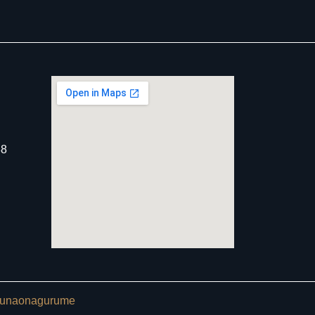
8
unaonagurume