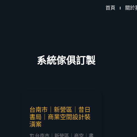
跳
首頁
關於
至
主
要
內
容
系統傢俱訂製
台南市｜新營區｜昔日
書局｜商業空間設計裝
潢案
🏗️台南市｜新營區｜商空｜書