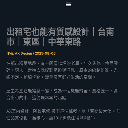
跳
至
首頁
關於我們
服務項目
影音專區
協力夥伴
聯絡我們
主
要
出租宅也能有質感設計｜台南
內
容
市｜東區｜中華東路
作者:
AX Design
/
2025-08-06
在都市精華地段，有一間僅10坪的老屋，年久失修、格局零
碎，讓人一走進去就感到壓迫與混亂；原本的線路雜亂、光
線不足、動線卡關，幾乎沒有好好生活的空間。
屋主希望它能搖身一變，成為一個機能齊全、風格統一，適
合出租的小，這便是本案的起點。
AX室內設計｜阿賢宅修 接下這個挑戰，以「空間最大化 × 居
住品質優化」為核心，讓10坪也能住得剛剛好。