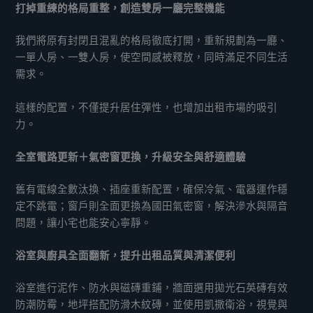
打掉重練的格局重整，創造雙房一廳完整機能
我們將原有封閉且混亂的格局徹底打開，重新規劃為一廳、
一單人房、一雙人房，使空間感被釋放，同時滿足不同生活
需求。
這樣的配置，不僅提升居住彈性，也增加出租市場的吸引
力。
全室電路更新＋氣密窗更換，升級安全與舒適體驗
舊有電線全數汰換、插座重新配置，確保冷氣、電器運作穩
定不跳電；窗戶則全面更換為國田氣密窗，解決滲水與隔音
問題，讓小宅也能安心寧靜。
浴室與廚具全面翻新，提升出租品質與清潔便利
浴室進行泥作、防水與磁磚重鋪，牆面選用拋光石英磚有效
防潮防霉，地坪搭配防滑木紋磚，並使用凱撒衛浴，視覺與