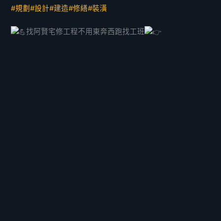
#規劃
#設計
#建造
#修繕
#裝潢
找阿賢宅修工程不用東奔西跑找工班