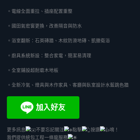
。電線全面重拉、插座配置重整
。國田氣密窗更換，改善隔音與防水
。浴室翻新：石英磚牆、木紋防滑地磚、凱撒衛浴
。廚具系統新設：整合家電，簡潔易清理
。全室鋪設超耐磨木地板
。全新冷氣、燈具與木作家具、客廳與臥室設計水藍跳色牆
更多訊息
不要忘記關注
點擊
按讚
唷！
我們提供統包工程一條龍服務