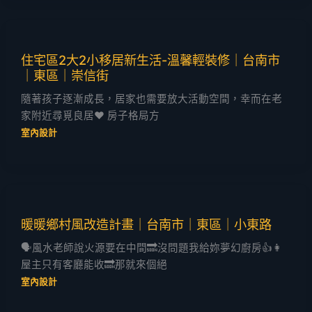
住宅區2大2小移居新生活-溫馨輕裝修｜台南市
｜東區｜崇信街
隨著孩子逐漸成長，居家也需要放大活動空間，幸而在老
家附近尋覓良居❤️ 房子格局方
室內設計
暖暖鄉村風改造計畫｜台南市｜東區｜小東路
🗣️風水老師說火源要在中間🔜沒問題我給妳夢幻廚房👍👩
屋主只有客廳能收🔜那就來個絕
室內設計