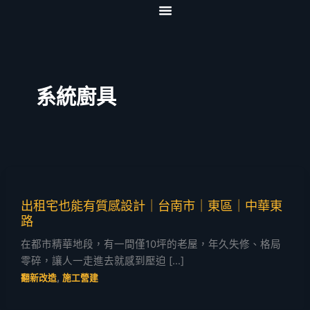
跳
至
首頁
關於我們
服務項目
影音專區
協力夥伴
聯絡我們
主
要
內
系統廚具
容
出租宅也能有質感設計｜台南市｜東區｜中華東
路
在都市精華地段，有一間僅10坪的老屋，年久失修、格局
零碎，讓人一走進去就感到壓迫 […]
,
翻新改造
施工營建