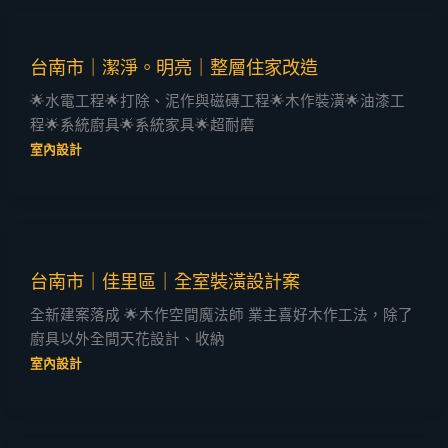
台南市｜潔淨。明亮｜整層住家改造
🌟水電工程🌟打除、泥作與磁磚工程🌟木作裝潢🌟油漆工
程🌟系統廚具🌟系統家具🌟超耐磨
室內設計
台南市｜佳里區｜全室裝潢設計案
全新建案落成 🌟木作空間魔法師 業主喜好木作工法，除了
廚具以外全間天花設計、收納
室內設計