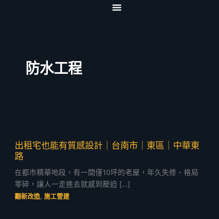
跳
至
首頁
關於我們
服務項目
影音專區
協力夥伴
聯絡我們
主
要
內
防水工程
容
出租宅也能有質感設計｜台南市｜東區｜中華東
路
在都市精華地段，有一間僅10坪的老屋，年久失修、格局
零碎，讓人一走進去就感到壓迫 […]
,
翻新改造
施工營建